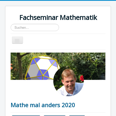
Fachseminar Mathematik
Suchen...
Toggle
Navigation
Home
Über mich
Fortbildung
Fachseminar
GeoGebra
Unterricht
Mathe mal anders 2020